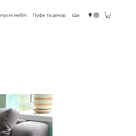
пусні меблі
Пуфи та декор
Ще