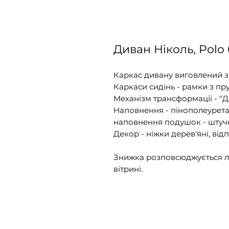
Диван Ніколь, Polo
Каркас дивану виговлений з
Каркаси сидінь - рамки з п
Механізм трансформації - "Д
Наповнення - пінополеуретан 
наповнення подушок - штучн
Декор - ніжки дерев'яні, від
Знижка розповсюджується ли
вітрині.