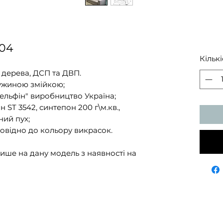
 04
Кількі
 дерева, ДСП та ДВП.
ружиною змійкою;
ельфін" виробництво Україна;
ST 3542, синтепон 200 г\м.кв.,
ий пух;
повідно до кольору викрасок.
ше на дану модель з наявності на