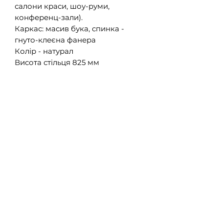
салони краси, шоу-руми,
конференц-зали).
Каркас: масив бука, спинка -
гнуто-клеєна фанера
Колір - натурал
Висота стільця 825 мм
Висота сидіння 460 мм
Глибина сидіння 408 мм
Глибина 515 мм
Ширина 442 мм
Можна виконати під замовлення
в кольорі Natural, Wenge
Також виконуються з барною
висотою ніжок