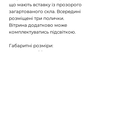
що мають вставку із прозорого
загартованого скла. Всередині
розміщені три полички.
Вітрина додатково може
комплектуватись підсвіткою.
Габаритні розміри:
ширина - 90 см
висота - 201 см
глибина - 37 см
Колір:
білий
Матеріал:
ламінована ДСП / МДФ
крайка - ABS
Фурнітура:
ручки - метал
направляючі - роликові