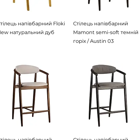
Швидкий перегляд
Швидкий перегляд
тілець напівбарний Floki
Стілець напівбарний
ew натуральний дуб
Mamont semi-soft темній
горіх / Austin 03
Швидкий перегляд
Швидкий перегляд
тілець напівбарний
Стілець напівбарний