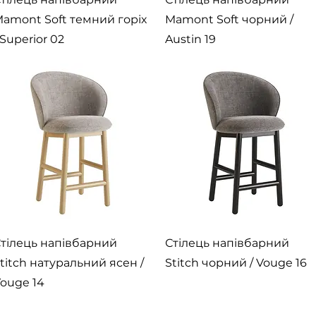
amont Soft темний горіх
Mamont Soft чорний /
 Superior 02
Austin 19
Швидкий перегляд
Швидкий перегляд
тілець напівбарний
Стілець напівбарний
titch натуральний ясен /
Stitch чорний / Vouge 16
ouge 14