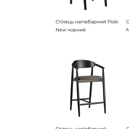
Швидкий перегляд
Стілець напівбарний Floki
С
New чорний
N
Швидкий перегляд
Стілець напівбарний
С