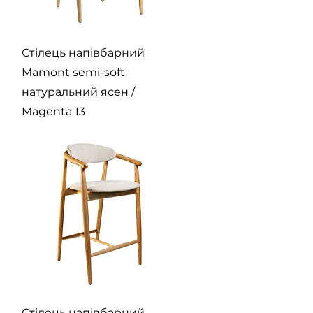
Швидкий перегляд
Стілець напівбарний
Mamont semi-soft
натуральний ясен /
Magenta 13
Швидкий перегляд
Стілець напівбарний