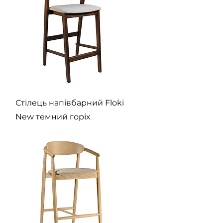
Швидкий перегляд
Стілець напівбарний Floki
New темний горіх