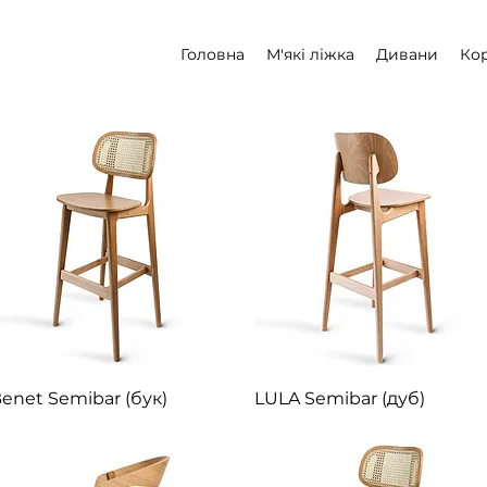
Головна
М'які ліжка
Дивани
Кор
Швидкий перегляд
Швидкий перегляд
enet Semibar (бук)
LULA Semibar (дуб)