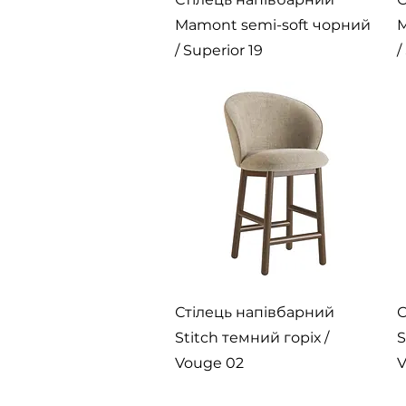
Mamont semi-soft чорний
M
/ Superior 19
/
Швидкий перегляд
Стілець напівбарний
С
Stitch темний горіх /
S
Vouge 02
V