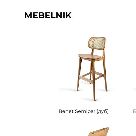
MEBELNIK
Швидкий перегляд
Benet Semibar (дуб)
B